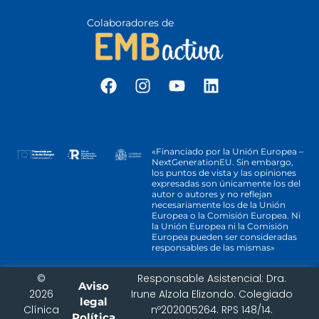
Colaboradores de
«Financiado por la Unión Europea –
NextGenerationEU. Sin embargo,
los puntos de vista y las opiniones
expresadas son únicamente los del
autor o autores y no reflejan
necesariamente los de la Unión
Europea o la Comisión Europea. Ni
la Unión Europea ni la Comisión
Europea pueden ser consideradas
responsables de las mismas»
©
Responsable Asistencial: Dra.
Aviso
We value your privacy
2026
Irune Alzola Elizondo. Colegiado
legal
Clínica
nº202005264. RPS 148/14.
UTILIZAMOS COOKIES
Política
Utilizamos cookies para mejorar su experiencia de