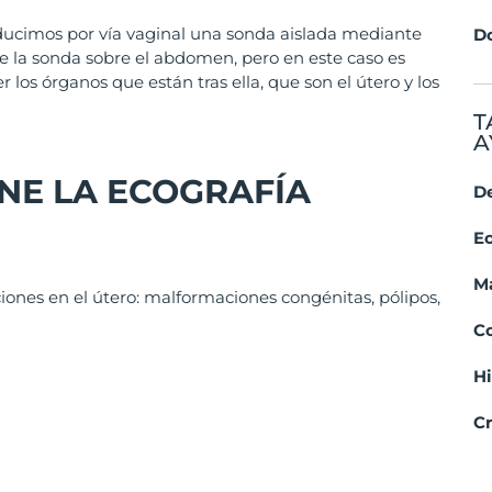
oducimos por vía vaginal una sonda aislada mediante
D
 la sonda sobre el abdomen, pero en este caso es
r los órganos que están tras ella, que son el útero y los
T
A
ENE LA ECOGRAFÍA
D
E
M
iones en el útero: malformaciones congénitas, pólipos,
C
Hi
Cr