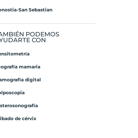
onostia-San Sebastian
AMBIÉN PODEMOS
YUDARTE CON
ensitometría
cografía mamaria
amografía digital
olposcopia
sterosonografía
ibado de cérvix