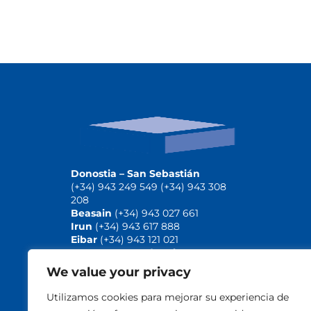
Donostia – San Sebastián
(+34) 943 249 549 (+34) 943 308
208
Beasain
(+34) 943 027 661
Irun
(+34) 943 617 888
Eibar
(+34) 943 121 021
Arrasate – Mondragón
(+34) 943 792 018
We value your privacy
Tolosa
(+34) 943 249 549
Utilizamos cookies para mejorar su experiencia de