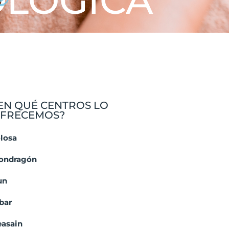
OLÓGICA
EN QUÉ CENTROS LO
FRECEMOS?
olosa
ondragón
un
bar
easain