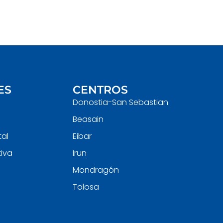
ES
CENTROS
Donostia-San Sebastian
Beasain
tal
Eibar
iva
Irun
Mondragón
Tolosa