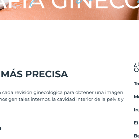
FÍA GINEC
¿
O
 MÁS PRECISA
T
 cada revisión ginecológica para obtener una imagen
M
os genitales internos, la cavidad interior de la pelvis y
Ir
Ei
?
B